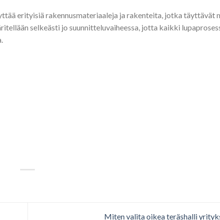
ttää erityisiä rakennusmateriaaleja ja rakenteita, jotka täyttävä
itellään selkeästi jo suunnitteluvaiheessa, jotta kaikki lupaproses
.
Miten valita oikea teräshalli yrityk