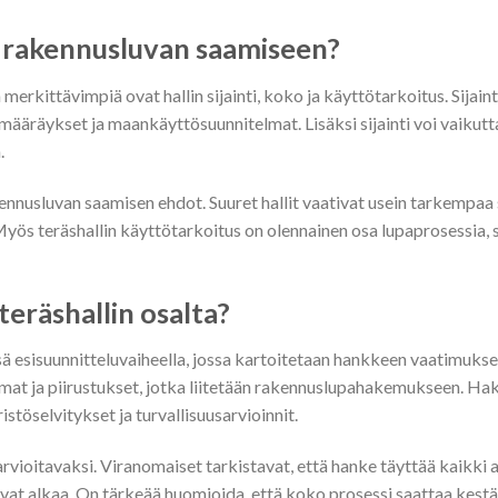
in rakennusluvan saamiseen?
 merkittävimpiä ovat hallin sijainti, koko ja käyttötarkoitus. Sijain
ääräykset ja maankäyttösuunnitelmat. Lisäksi sijainti voi vaikutt
.
kennusluvan saamisen ehdot. Suuret hallit vaativat usein tarkempaa
 teräshallin käyttötarkoitus on olennainen osa lupaprosessia, si
eräshallin osalta?
ä esisuunnitteluvaiheella, jossa kartoitetaan hankkeen vaatimukse
elmat ja piirustukset, jotka liitetään rakennuslupahakemukseen. 
istöselvitykset ja turvallisuusarvioinnit.
rvioitavaksi. Viranomaiset tarkistavat, että hanke täyttää kaikki 
at alkaa. On tärkeää huomioida, että koko prosessi saattaa kestä