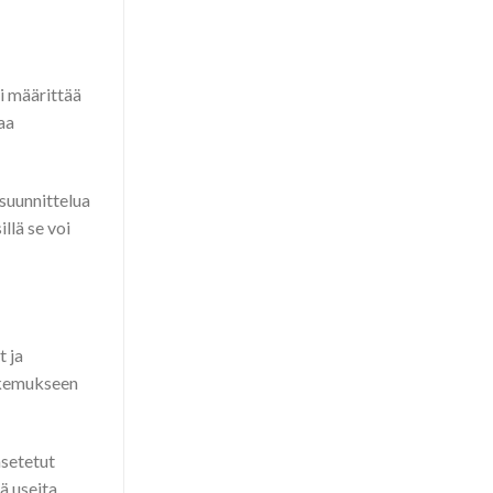
ti määrittää
aa
 suunnittelua
llä se voi
t ja
Hakemukseen
asetetut
ä useita