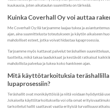
kuukausia, joten aikataulun suunnittelu on tärkeää.
Kuinka Coverhall Oy voi auttaa rak
Me Coverhall Oy:llä tarjoamme laajaa tukea ja asiantuntem
ajan, aina suunnittelusta toteutukseen ja käytön aikaiseen h
mahdolliset esteet, jotka voivat hidastaa lupaprosessia.
Tarjoamme myös kattavat palvelut teräshallien suunnitteluun,
tuotteita, mikä takaa laadukkaat ja kestävät ratkaisut kaikkii
mahdollista palvelua ja tukea koko hankkeen ajan.
Mitä käyttötarkoituksia teräshallilla
lupaprosessiin?
Teräshallit ovat monikäyttöisiä ja niitä voidaan hyödyntää use
Jokaisella käyttötarkoituksella voi olla omat erityisvaatimuk
tarkoitetut hallit saattavat vaatia erityisiä turvallisuusratkais