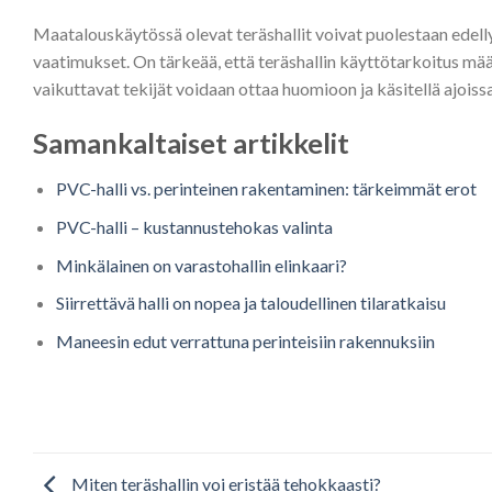
Maatalouskäytössä olevat teräshallit voivat puolestaan edelly
vaatimukset. On tärkeää, että teräshallin käyttötarkoitus määr
vaikuttavat tekijät voidaan ottaa huomioon ja käsitellä ajoissa
Samankaltaiset artikkelit
PVC-halli vs. perinteinen rakentaminen: tärkeimmät erot
PVC-halli – kustannustehokas valinta
Minkälainen on varastohallin elinkaari?
Siirrettävä halli on nopea ja taloudellinen tilaratkaisu
Maneesin edut verrattuna perinteisiin rakennuksiin
Miten teräshallin voi eristää tehokkaasti?