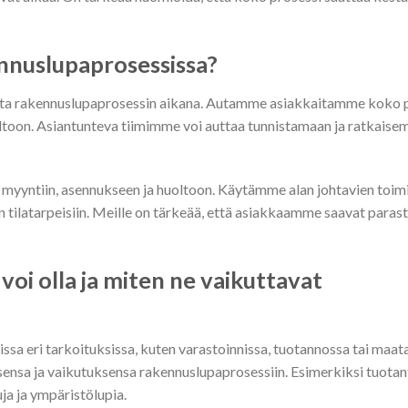
ennuslupaprosessissa?
usta rakennuslupaprosessin aikana. Autamme asiakkaitamme koko 
uoltoon. Asiantunteva tiimimme voi auttaa tunnistamaan ja ratkaise
 myyntiin, asennukseen ja huoltoon. Käytämme alan johtavien toimi
n tilatarpeisiin. Meille on tärkeää, että asiakkaamme saavat paras
 voi olla ja miten ne vaikuttavat
issa eri tarkoituksissa, kuten varastoinnissa, tuotannossa tai maat
sensa ja vaikutuksensa rakennuslupaprosessiin. Esimerkiksi tuotant
uja ja ympäristölupia.