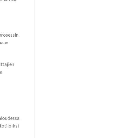
prosessin
maan
ttajien
ta
aloudessa.
otiloiksi