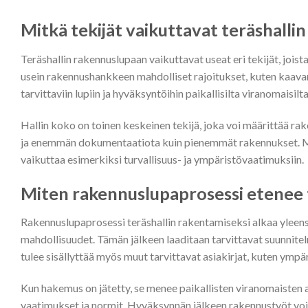
Mitkä tekijät vaikuttavat teräshall
Teräshallin rakennuslupaan vaikuttavat useat eri tekijät, joista
usein rakennushankkeen mahdolliset rajoitukset, kuten kaavam
tarvittaviin lupiin ja hyväksyntöihin paikallisilta viranomaisilta
Hallin koko on toinen keskeinen tekijä, joka voi määrittää ra
ja enemmän dokumentaatiota kuin pienemmät rakennukset. Myös
vaikuttaa esimerkiksi turvallisuus- ja ympäristövaatimuksiin.
Miten rakennuslupaprosessi etenee t
Rakennuslupaprosessi teräshallin rakentamiseksi alkaa yleens
mahdollisuudet. Tämän jälkeen laaditaan tarvittavat suunnit
tulee sisällyttää myös muut tarvittavat asiakirjat, kuten ympär
Kun hakemus on jätetty, se menee paikallisten viranomaisten a
vaatimukset ja normit. Hyväksynnän jälkeen rakennustyöt voiv