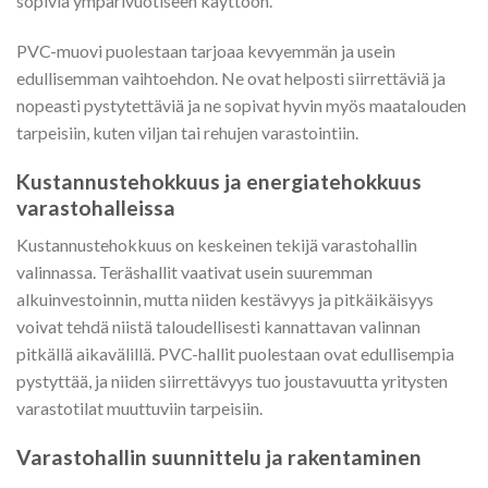
sopivia ympärivuotiseen käyttöön.
PVC-muovi puolestaan tarjoaa kevyemmän ja usein
edullisemman vaihtoehdon. Ne ovat helposti siirrettäviä ja
nopeasti pystytettäviä ja ne sopivat hyvin myös maatalouden
tarpeisiin, kuten viljan tai rehujen varastointiin.
Kustannustehokkuus ja energiatehokkuus
varastohalleissa
Kustannustehokkuus on keskeinen tekijä varastohallin
valinnassa. Teräshallit vaativat usein suuremman
alkuinvestoinnin, mutta niiden kestävyys ja pitkäikäisyys
voivat tehdä niistä taloudellisesti kannattavan valinnan
pitkällä aikavälillä. PVC-hallit puolestaan ovat edullisempia
pystyttää, ja niiden siirrettävyys tuo joustavuutta yritysten
varastotilat muuttuviin tarpeisiin.
Varastohallin suunnittelu ja rakentaminen