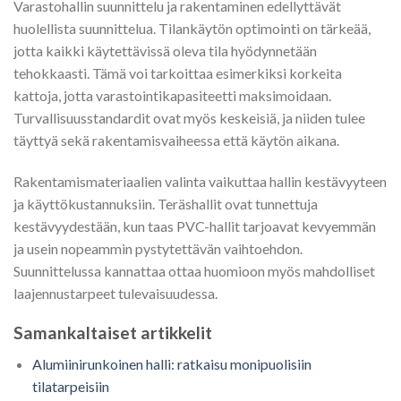
Varastohallin suunnittelu ja rakentaminen edellyttävät
huolellista suunnittelua. Tilankäytön optimointi on tärkeää,
jotta kaikki käytettävissä oleva tila hyödynnetään
tehokkaasti. Tämä voi tarkoittaa esimerkiksi korkeita
kattoja, jotta varastointikapasiteetti maksimoidaan.
Turvallisuusstandardit ovat myös keskeisiä, ja niiden tulee
täyttyä sekä rakentamisvaiheessa että käytön aikana.
Rakentamismateriaalien valinta vaikuttaa hallin kestävyyteen
ja käyttökustannuksiin. Teräshallit ovat tunnettuja
kestävyydestään, kun taas PVC-hallit tarjoavat kevyemmän
ja usein nopeammin pystytettävän vaihtoehdon.
Suunnittelussa kannattaa ottaa huomioon myös mahdolliset
laajennustarpeet tulevaisuudessa.
Samankaltaiset artikkelit
Alumiinirunkoinen halli: ratkaisu monipuolisiin
tilatarpeisiin