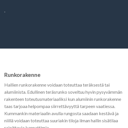
.
Runkorakenne
Hallien runkorakenne voidaan toteuttaa teräksestä tai
alumiinista. Edullinen teräsrunko soveltuu hyvin pysyvämmän
rakenteen toteutusmateriaaliksi kun alumiinin runkorakenne
taas tarjoaa helpompaa siirrettävyyttä tarpeen vaatiessa.
Kummankin materiaalin avulla rungosta saadaan kestävä ja
niillä voidaan toteuttaa suuriakin tiloja ilman hallin sisätilaa
rajoittavia kannattimia.