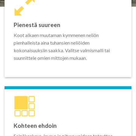
Pienestä suureen
Koot alkaen muutaman kymmenen neliön
pienhalleista aina tuhansien neliöiden
kokonaisuuksiin saakka. Valitse valmismalli tai
suunnittele omien mittojen mukaan.
Kohteen ehdoin
Seinäkorkeus, leveys ja pituus voidaan toteuttaa