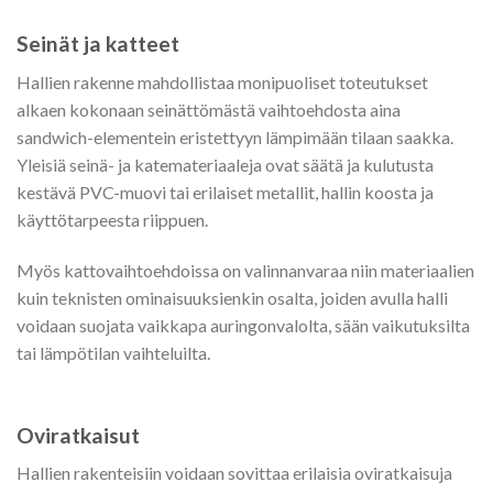
Seinät ja katteet
Hallien rakenne mahdollistaa monipuoliset toteutukset
alkaen kokonaan seinättömästä vaihtoehdosta aina
sandwich-elementein eristettyyn lämpimään tilaan saakka.
Yleisiä seinä- ja katemateriaaleja ovat säätä ja kulutusta
kestävä PVC-muovi tai erilaiset metallit, hallin koosta ja
käyttötarpeesta riippuen.
Myös kattovaihtoehdoissa on valinnanvaraa niin materiaalien
kuin teknisten ominaisuuksienkin osalta, joiden avulla halli
voidaan suojata vaikkapa auringonvalolta, sään vaikutuksilta
tai lämpötilan vaihteluilta.
Oviratkaisut
Hallien rakenteisiin voidaan sovittaa erilaisia oviratkaisuja