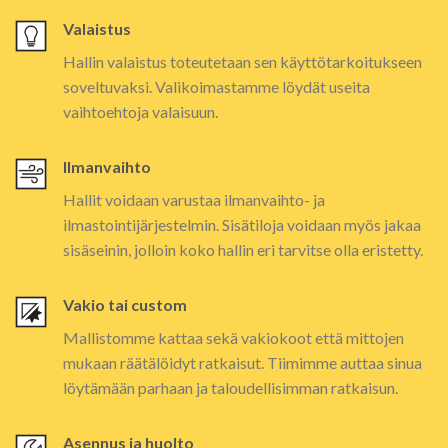
Valaistus
Hallin valaistus toteutetaan sen käyttötarkoitukseen
soveltuvaksi. Valikoimastamme löydät useita
vaihtoehtoja valaisuun.
Ilmanvaihto
Hallit voidaan varustaa ilmanvaihto- ja
ilmastointijärjestelmin. Sisätiloja voidaan myös jakaa
sisäseinin, jolloin koko hallin eri tarvitse olla eristetty.
Vakio tai custom
Mallistomme kattaa sekä vakiokoot että mittojen
mukaan räätälöidyt ratkaisut. Tiimimme auttaa sinua
löytämään parhaan ja taloudellisimman ratkaisun.
Asennus ja huolto