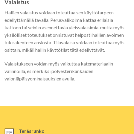
Valaistus
Hallien valaistus voidaan toteuttaa sen käyttötarpeen
edellyttämällä tavalla. Perusvalikoima kattaa erilaisia
kattoon tai seiniin asennettavia yleisvalaisimia, mutta myös
yksilölliset toteutukset onnistuvat helposti hallien avoimen
tukirakenteen ansiosta. Tilavalaisu voidaan toteuttaa myös
osittain, mikäli hallin käyttötilat tätä edellyttävät.
Valaistukseen voidan myös vaikuttaa katemateriaalin
valinnoilla, esimerkiksi polyesterikankaiden
valonläpäisyominaisuuksien avulla.
Teräsrunko