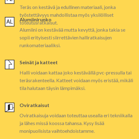
Teräs on kestävä ja edullinen materiaali, jonka
työstettävyys mahdollistaa myös yksilölliset
Alumiinirunko
toteutusratkaisut.
Alumiini on kestävää mutta kevyttä, jonka takia se
sopii erityisesti siirrettävien halliratkaisujen
runkomateriaaliksi.
Seinät ja katteet
Halli voidaan kattaa joko kestävällä pvc-pressulla tai
teräsrakenteella. Katteet voidaan myös eristää, mikäli
tila halutaan täysin lämpimäksi.
Oviratkaisut
Oviratkaisuja voidaan toteuttaa usealla eri tekniikalla
ja lähes missä koossa tahansa. Kysy lisää
monipuolisista vaihtoehdoistamme.