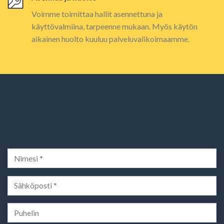
Voimme toimittaa hallit asennettuna ja
käyttövalmiina, tarpeenne mukaan. Myös käytön
aikainen huolto kuuluu palveluvalikoimaamme.